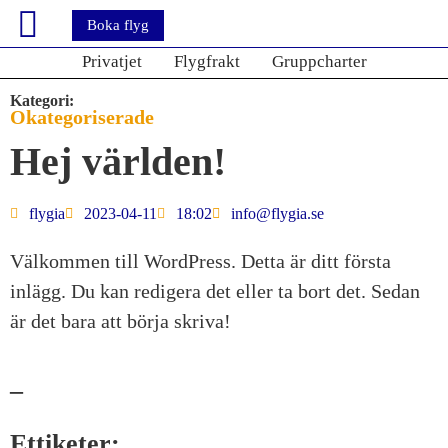
Boka flyg
Privatjet
Flygfrakt
Gruppcharter
Kategori:
Okategoriserade
Hej världen!
flygia
2023-04-11
18:02
info@flygia.se
Välkommen till WordPress. Detta är ditt första
inlägg. Du kan redigera det eller ta bort det. Sedan
är det bara att börja skriva!
–
Ettiketer: