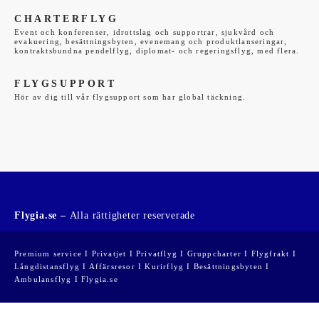
CHARTERFLYG
Event och konferenser, idrottslag och supportrar, sjukvård och
evakuering, besättningsbyten, evenemang och produktlanseringar,
kontraktsbundna pendelflyg, diplomat- och regeringsflyg, med flera.
FLYGSUPPORT
Hör av dig till vår flygsupport som har global täckning.
Flygia.se –
Alla rättigheter reserverade
Premium service I Privatjet I Privatflyg I Gruppcharter I Flygfrakt I
Långdistansflyg I Affärsresor I Kurirflyg I Besättningsbyten I
Ambulansflyg I Flygia.se