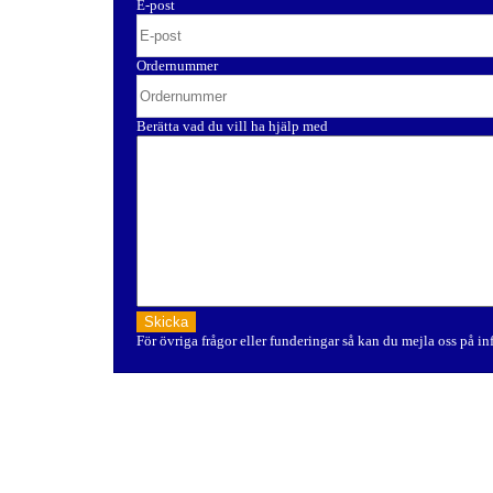
E-post
Ordernummer
Berätta vad du vill ha hjälp med
För övriga frågor eller funderingar så kan du mejla oss på i