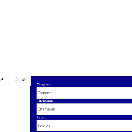
t
Övrigt
Förnamn
Efternamn
Telefon