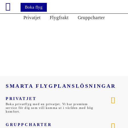
Boka flyg
Privatjet
Flygfrakt
Gruppcharter
FLYGIA TAR DIG DIT DU
VILL…
SMARTA FLYGPLANSLÖSNINGAR
PRIVATJET
Boka privatflyg med en privatjet. Vi har premium
service för dig som vill komma ut i världen med hög
komfort.
GRUPPCHARTER