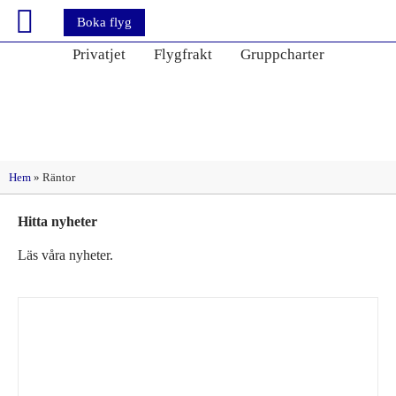
Boka flyg
Privatjet
Flygfrakt
Gruppcharter
Etikett: Räntor
Hem
»
Räntor
Hitta nyheter
Läs våra nyheter.