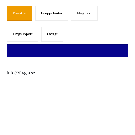
Privatjet
Gruppcharter
Flygfrakt
Flygsupport
Övrigt
info@flygia.se