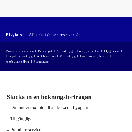
Flygia.se –
Alla rättigheter reserverade
Premium service I Privatjet I Privatflyg I Gruppcharter I Flygfrakt I
Långdistansflyg I Affärsresor I Kurirflyg I Besättningsbyten I
Ambulansflyg I Flygia.se
Skicka in en bokningsförfrågan
– Du binder dig inte till att boka ett flygplan
– Tillgängliga
– Premium service