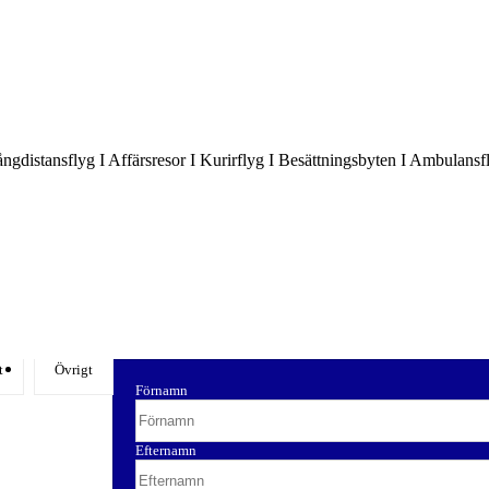
Långdistansflyg I Affärsresor I Kurirflyg I Besättningsbyten I Ambulansf
t
Övrigt
Förnamn
Efternamn