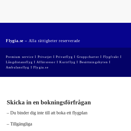
Flygia.se –
Alla rättigheter reserverade
Premium service I Privatjet I Privatflyg I Gruppcharter I Flygfrakt I
Långdistansflyg I Affärsresor I Kurirflyg I Besättningsbyten I
Ambulansflyg I Flygia.se
Skicka in en bokningsförfrågan
– Du binder dig inte till att boka ett flygplan
– Tillgängliga