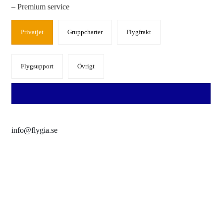
– Premium service
Privatjet
Gruppcharter
Flygfrakt
Flygsupport
Övrigt
info@flygia.se