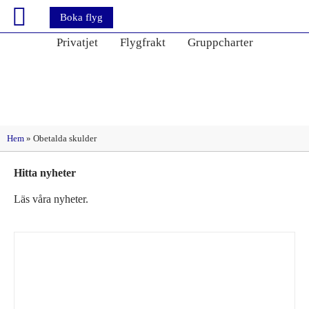
Boka flyg
Privatjet
Flygfrakt
Gruppcharter
Etikett: Obetalda skulder
Hem
»
Obetalda skulder
Hitta nyheter
Läs våra nyheter.