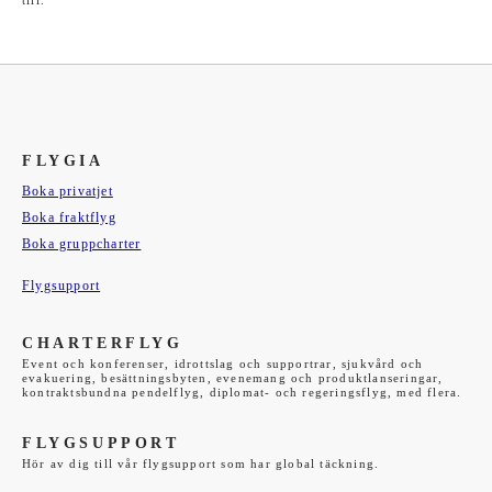
till.
FLYGIA
Boka privatjet
Boka fraktflyg
Boka gruppcharter
Flygsupport
CHARTERFLYG
Event och konferenser, idrottslag och supportrar, sjukvård och
evakuering, besättningsbyten, evenemang och produktlanseringar,
kontraktsbundna pendelflyg, diplomat- och regeringsflyg, med flera.
FLYGSUPPORT
Hör av dig till vår flygsupport som har global täckning.