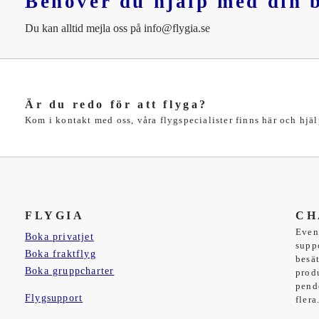
Behöver du hjälp med din 
Du kan alltid mejla oss på info@flygia.se
Är du redo för att flyga?
Kom i kontakt med oss, våra flygspecialister finns här och hjäl
FLYGIA
CH
Even
Boka privatjet
supp
Boka fraktflyg
besä
Boka gruppcharter
prod
pend
Flygsupport
flera