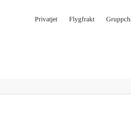
Privatjet
Flygfrakt
Gruppcha
tsavtal