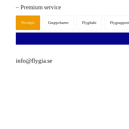
– Premium service
Privatjet
Gruppcharter
Flygfrakt
Flygsupport
info@flygia.se