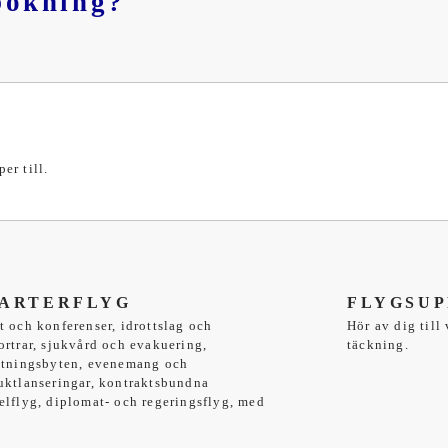
bokning?
per till.
ARTERFLYG
FLYGSUP
t och konferenser, idrottslag och
Hör av dig till
ortrar, sjukvård och evakuering,
täckning.
ttningsbyten, evenemang och
uktlanseringar, kontraktsbundna
elflyg, diplomat- och regeringsflyg, med
.