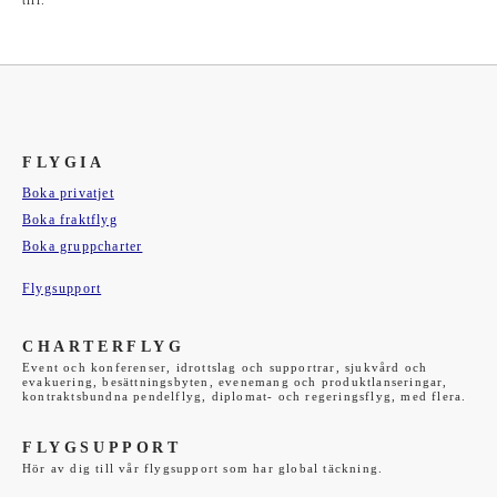
till.
FLYGIA
Boka privatjet
Boka fraktflyg
Boka gruppcharter
Flygsupport
CHARTERFLYG
Event och konferenser, idrottslag och supportrar, sjukvård och
evakuering, besättningsbyten, evenemang och produktlanseringar,
kontraktsbundna pendelflyg, diplomat- och regeringsflyg, med flera.
FLYGSUPPORT
Hör av dig till vår flygsupport som har global täckning.