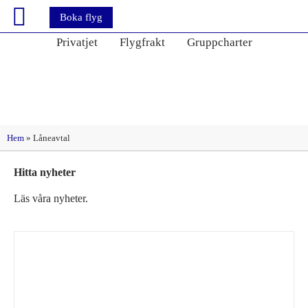
Boka flyg
Privatjet
Flygfrakt
Gruppcharter
Etikett: Låneavtal
Hem
»
Låneavtal
Hitta nyheter
Läs våra nyheter.