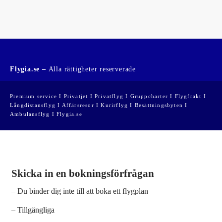
Flygia.se –
Alla rättigheter reserverade
Premium service I Privatjet I Privatflyg I Gruppcharter I Flygfrakt I
Långdistansflyg I Affärsresor I Kurirflyg I Besättningsbyten I
Ambulansflyg I Flygia.se
Skicka in en bokningsförfrågan
– Du binder dig inte till att boka ett flygplan
– Tillgängliga