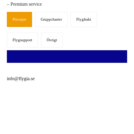
– Premium service
Privatjet
Gruppcharter
Flygfrakt
Flygsupport
Övrigt
info@flygia.se