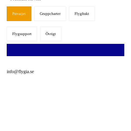
Privatjet
Gruppcharter
Flygfrakt
Flygsupport
Övrigt
info@flygia.se