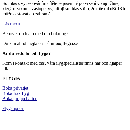
Souhlas s vycestováním dítěte je písemné potvrzení v angličtině,
kterým zákonní zástupci vyjadřují souhlas s tím, že dítě mladší 18 let
může cestovat do zahraničí
Läs mer »
Behöver du hjälp med din bokning?
Du kan alltid mejla oss på info@flygia.se
Är du redo för att flyga?
Kom i kontakt med oss, våra flygspecialister finns här och hjälper
till.
FLYGIA
Boka privatjet
Boka fraktflyg
Boka gruppcharter
Flygsupport