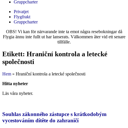
Gruppcharter
Privatjet
Flygfrakt
Gruppcharter
OBS! Vi kan för närvarande inte ta emot några resebokningar då
Flygia ännu inte fullt ut har lanserats. Välkommen åter vid ett senare
tillfälle.
Etikett: Hraniční kontrola a letecké
společnosti
Hem
»
Hraniční kontrola a letecké společnosti
Hitta nyheter
Läs våra nyheter.
Souhlas zákonného zástupce s krátkodobým
vycestováním dítěte do zahraničí