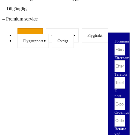
– Tillgängliga
– Premium service
Privatjet
Gruppcharter
Flygfrakt
Flygsupport
Övrigt
Förnamn
Efternamn
Telefon
E-
post
Ordernumme
Berätta
vad