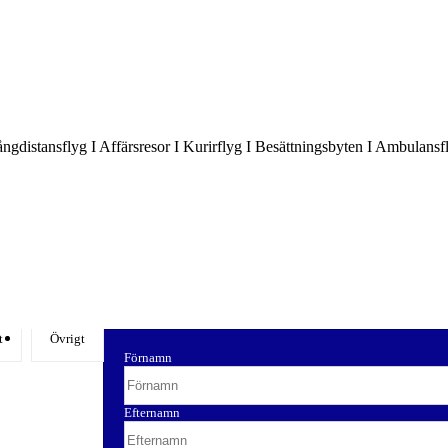
Långdistansflyg I Affärsresor I Kurirflyg I Besättningsbyten I Ambulansf
t
Övrigt
Förnamn
Efternamn