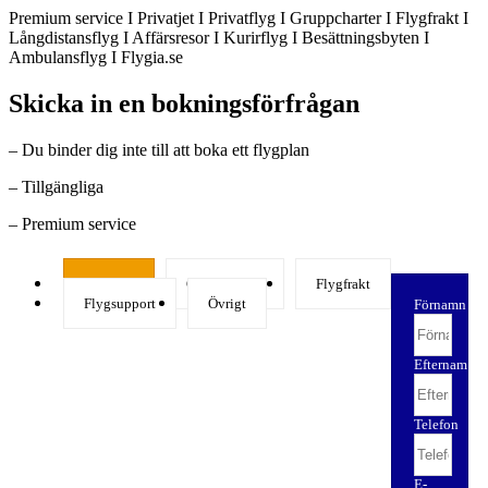
Premium service I Privatjet I Privatflyg I Gruppcharter I Flygfrakt I
Långdistansflyg I Affärsresor I Kurirflyg I Besättningsbyten I
Ambulansflyg I Flygia.se
Skicka in en bokningsförfrågan
– Du binder dig inte till att boka ett flygplan
– Tillgängliga
– Premium service
Privatjet
Gruppcharter
Flygfrakt
Flygsupport
Övrigt
Förnamn
Efternamn
Telefon
E-