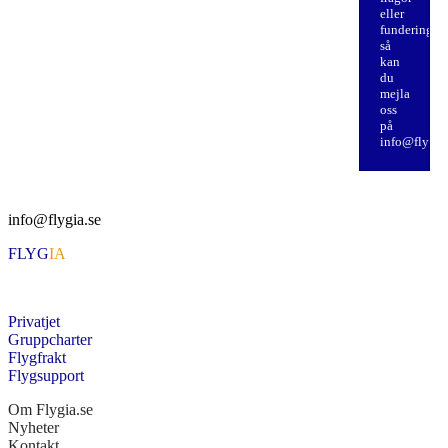
eller
funderingar
så
kan
du
mejla
oss
på
info@flygia
info@flygia.se
FLYG
IA
Privatjet
Gruppcharter
Flygfrakt
Flygsupport
Om Flygia.se
Nyheter
Kontakt