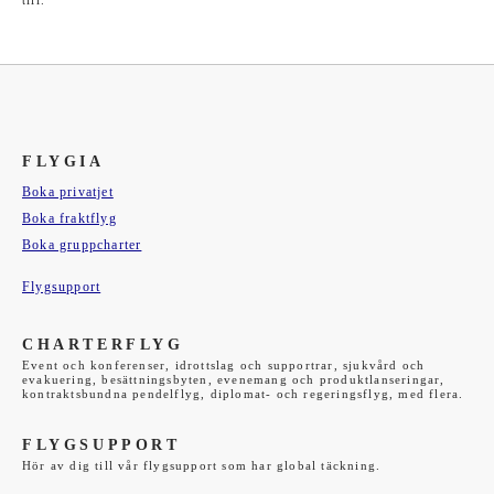
till.
FLYGIA
Boka privatjet
Boka fraktflyg
Boka gruppcharter
Flygsupport
CHARTERFLYG
Event och konferenser, idrottslag och supportrar, sjukvård och
evakuering, besättningsbyten, evenemang och produktlanseringar,
kontraktsbundna pendelflyg, diplomat- och regeringsflyg, med flera.
FLYGSUPPORT
Hör av dig till vår flygsupport som har global täckning.