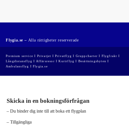
Flygia.se –
Alla rättigheter reserverade
Premium service I Privatjet I Privatflyg I Gruppcharter I Flygfrakt I
Långdistansflyg I Affärsresor I Kurirflyg I Besättningsbyten I
Ambulansflyg I Flygia.se
Skicka in en bokningsförfrågan
– Du binder dig inte till att boka ett flygplan
– Tillgängliga