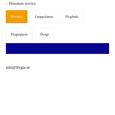
– Premium service
Privatjet
Gruppcharter
Flygfrakt
Flygsupport
Övrigt
info@flygia.se