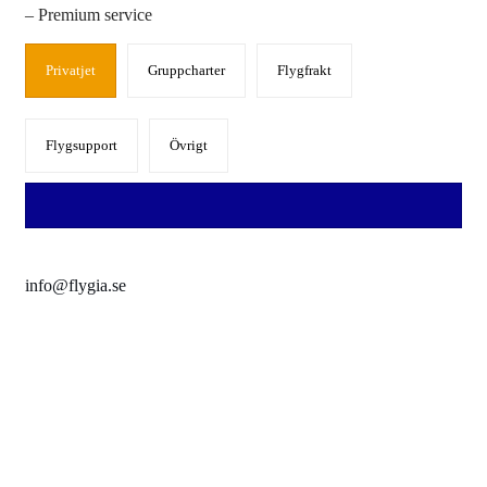
– Premium service
Privatjet
Gruppcharter
Flygfrakt
Flygsupport
Övrigt
info@flygia.se