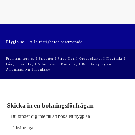
Flygia.se –
Alla rättigheter reserverade
Premium service I Privatjet I Privatflyg I Gruppcharter I Flygfrakt I
Långdistansflyg I Affärsresor I Kurirflyg I Besättningsbyten I
Ambulansflyg I Flygia.se
Skicka in en bokningsförfrågan
– Du binder dig inte till att boka ett flygplan
– Tillgängliga