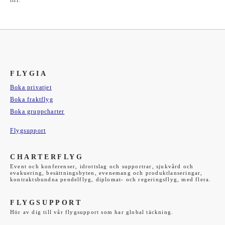
till.
FLYGIA
Boka privatjet
Boka fraktflyg
Boka gruppcharter
Flygsupport
CHARTERFLYG
Event och konferenser, idrottslag och supportrar, sjukvård och
evakuering, besättningsbyten, evenemang och produktlanseringar,
kontraktsbundna pendelflyg, diplomat- och regeringsflyg, med flera.
FLYGSUPPORT
Hör av dig till vår flygsupport som har global täckning.