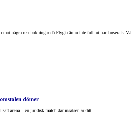
emot några resebokningar då Flygia ännu inte fullt ut har lanserats. Välk
domstolen dömer
llsatt arena – en juridisk match där insatsen är ditt