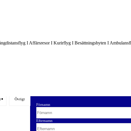
Långdistansflyg I Affärsresor I Kurirflyg I Besättningsbyten I Ambulansf
t
Övrigt
Förnamn
Efternamn