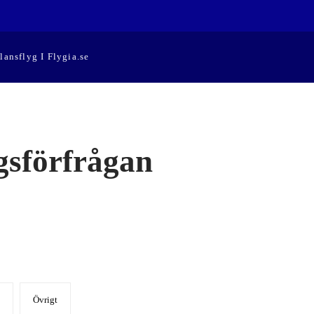
lansflyg I Flygia.se
gsförfrågan
Övrigt