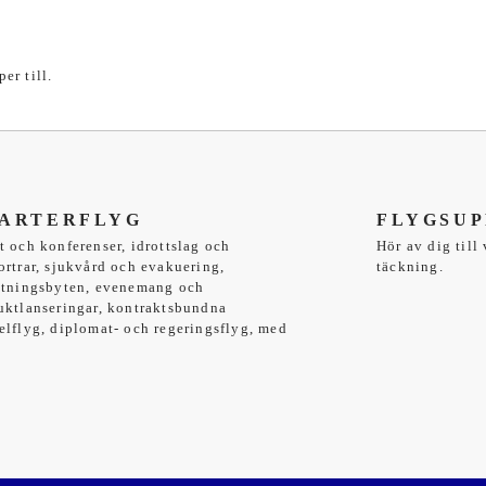
per till.
ARTERFLYG
FLYGSUP
t och konferenser, idrottslag och
Hör av dig till
ortrar, sjukvård och evakuering,
täckning.
ttningsbyten, evenemang och
uktlanseringar, kontraktsbundna
elflyg, diplomat- och regeringsflyg, med
.