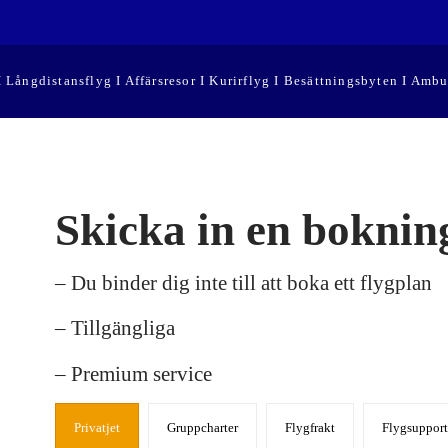
 I Långdistansflyg I Affärsresor I Kurirflyg I Besättningsbyten I Ambu
Skicka in en boknin
– Du binder dig inte till att boka ett flygplan
– Tillgängliga
– Premium service
Privatjet
Gruppcharter
Flygfrakt
Flygsupport