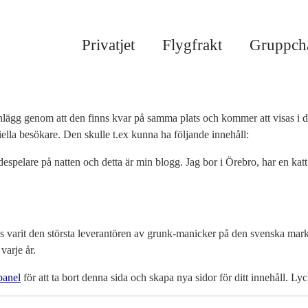
Privatjet
Flygfrakt
Gruppcha
inlägg genom att den finns kvar på samma plats och kommer att visas i d
lla besökare. Den skulle t.ex kunna ha följande innehåll:
espelare på natten och detta är min blogg. Jag bor i Örebro, har en katt
 varit den största leverantören av grunk-manicker på den svenska mar
varje år.
panel
för att ta bort denna sida och skapa nya sidor för ditt innehåll. Lyck