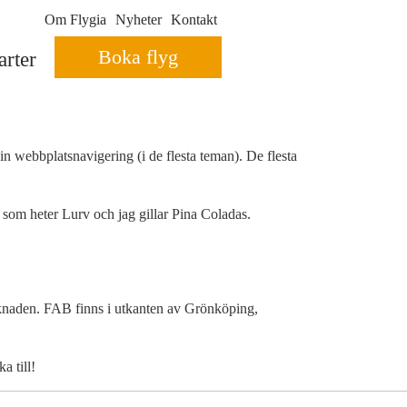
Om Flygia
Nyheter
Kontakt
Boka flyg
rter
in webbplatsnavigering (i de flesta teman). De flesta
 som heter Lurv och jag gillar Pina Coladas.
knaden. FAB finns i utkanten av Grönköping,
a till!